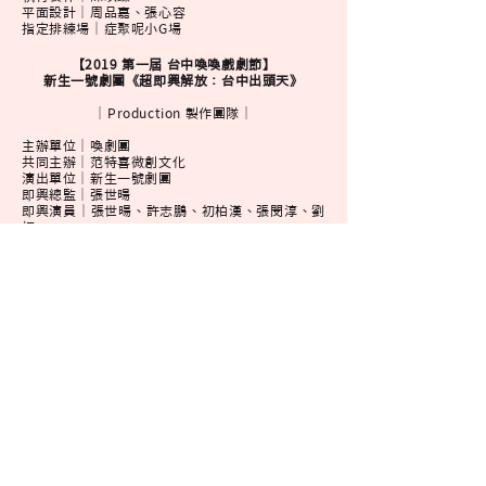
平面設計｜周品嘉、張心容
指定排練場｜症聚呢小G場
【2019 第一屆 台中喚喚戲劇節】
新生一號劇團《超即興解放：台中出頭天》
｜Production 製作團隊｜
主辦單位｜喚劇團
共同主辦｜范特喜微創文化
演出單位｜新生一號劇團
即興總監｜張世暘
即興演員｜張世暘、許志鵬、初柏漢、張閔淳、劉
桓
即興樂師｜楊易修
平面設計｜周品嘉、張心容
指定排練場｜症聚呢小G場
【2019臺北藝穗節】
新生一號劇團《超即興解放》
｜Production 製作團隊｜
主辦單位｜臺北市政府
承辦單位｜台北市文化局、
台北市文化基金會、
臺北表演藝術中心
演出團體｜新生一號劇團
即興總監｜張世暘