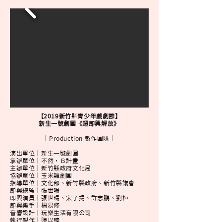
【2019新竹縣青少年戲劇節】
新生一號劇團《超即興解放》
｜Production 製作團隊｜
演出單位｜新生一號劇團
承辦單位｜不然，Ｂ計畫
主辦單位｜新竹縣政府文化局
協辦單位｜玉米雞劇團
指導單位｜文化部、新竹縣政府、新竹縣議會
即興總監｜張世暘
即興演員｜張世暘、宋子揚、許志鵬、劉桓
即興樂手｜楊易修
音響設計｜玩樂生活有限公司
執行製作｜陳以臻