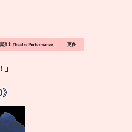
演出 Theatre Performance
更多
！」
0》