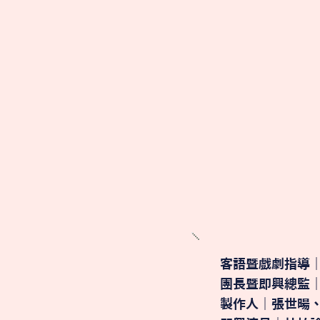
客語暨戲劇指導
團長暨即興總監
製作人｜張世暘