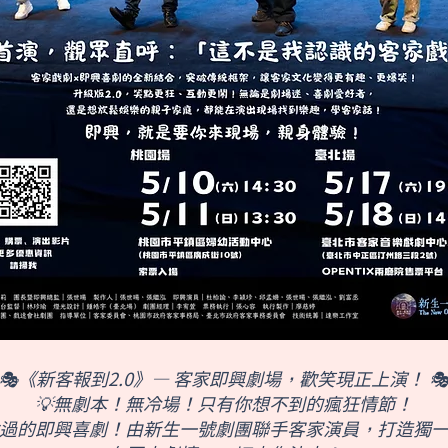
🎭《新客報到2.0》— 客家即興劇場，歡笑現正上演！ 
💡無劇本！無冷場！只有你想不到的瘋狂情節！
過的即興喜劇！由新生一號劇團聯手客家演員，打造獨