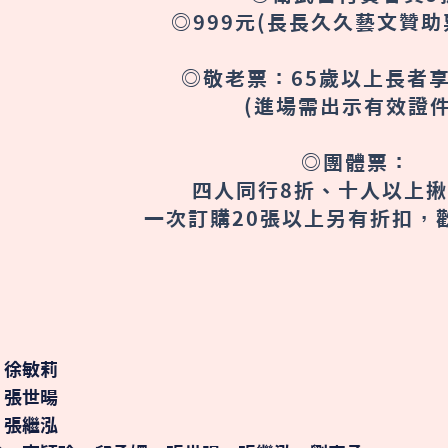
◎999元(長長久久藝文贊助
◎敬老票：65歲以上長者
(進場需出示有效證
◎團體票：
四人同行8折、十人以上揪
一次訂購20張以上另有折扣，
｜徐敏莉
｜張世暘
、張繼泓