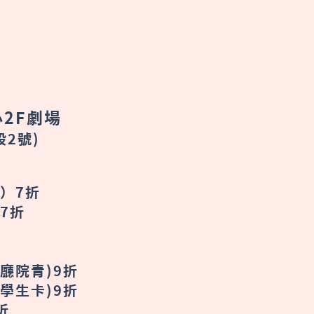
0
0
2F劇場
段2號)
前）7折
7折
廳院青)9折
學生卡)9折
折