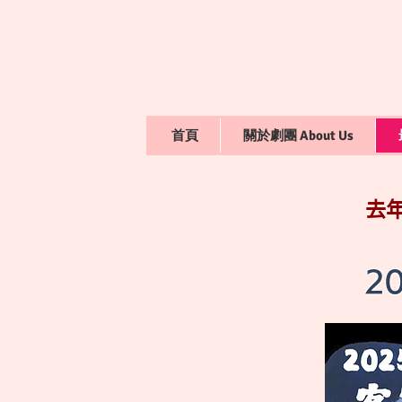
首頁
關於劇團 About Us
去
2