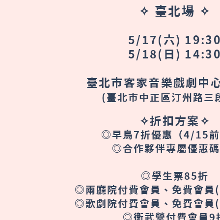
✧
臺北場
✧
5/17(六) 19:3
5/18(日) 14:3
臺北市客家音樂戲劇中心
​(臺北市中正區汀州路三
✧
折扣方案
✧
◎早鳥7折優惠（4/15
◎合作夥伴專屬優惠碼
◎學生票85折
◎兩廳院付費會員、免費會員(
◎歌劇院付費會員、免費會員(
◎衛武營付費會員9