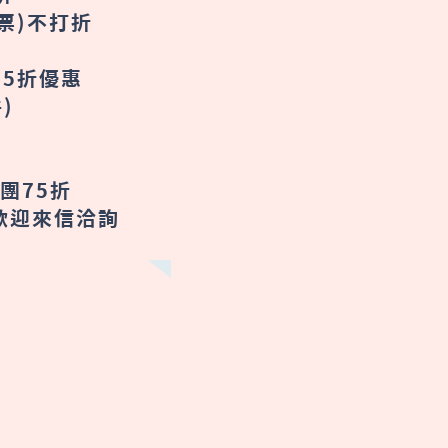
票)不打折
享5折優惠
件)
團75折
歡迎來信洽詢